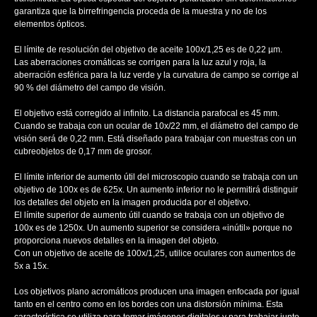
garantiza que la birrefringencia proceda de la muestra y no de los
elementos ópticos.
El límite de resolución del objetivo de aceite 100х/1,25 es de 0,22 µm.
Las aberraciones cromáticas se corrigen para la luz azul y roja, la
aberración esférica para la luz verde y la curvatura de campo se corrige al
90 % del diámetro del campo de visión.
El objetivo está corregido al infinito. La distancia parafocal es 45 mm.
Cuando se trabaja con un ocular de 10x/22 mm, el diámetro del campo de
visión será de 0,22 mm. Está diseñado para trabajar con muestras con un
cubreobjetos de 0,17 mm de grosor.
El límite inferior de aumento útil del microscopio cuando se trabaja con un
objetivo de 100х es de 625x. Un aumento inferior no le permitirá distinguir
los detalles del objeto en la imagen producida por el objetivo.
El límite superior de aumento útil cuando se trabaja con un objetivo de
100х es de 1250x. Un aumento superior se considera «inútil» porque no
proporciona nuevos detalles en la imagen del objeto.
Con un objetivo de aceite de 100x/1,25, utilice oculares con aumentos de
5x a 15x.
Los objetivos plano acromáticos producen una imagen enfocada por igual
tanto en el centro como en los bordes con una distorsión mínima. Esta