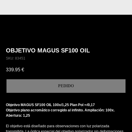
OBJETIVO MAGUS SF100 OIL
SKU:
83451
339.95
€
PEDIDO
Objetivo MAGUS SF100 OIL 100х/1,25 Plan Pol ∞/0,17
Objetivo plano acromático corregido al infinito. Ampliación: 100x.
Abertura: 1,25
El objetivo está diseñado para observaciones con luz polarizada
transmitida. La óptica especial del objetivo polarizador sin deformaciones