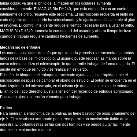
fatiga ocular, ya que el brillo de la imagen en los oculares aumenta
considerablemente. El MAGUS Bio DH240, que está equipado con un control
inteligente de brillo, resuelve este problema. El microscopio recuerda el brillo de
cada objetivo que el usuario ha seleccionado y lo ajusta automáticamente al girar
el revólver. El control inteligente reduce el tiempo necesario para ajustar el brillo.
MAGUS Bio DH240 aumenta la comodidad del usuario y ahorra tiempo incluso
cuando el trabajo requiere cambios frecuentes de aumento.
Mecanismo de enfoque
Los mandos coaxiales de enfoque aproximado y preciso se encuentran a ambos
lados de la base del microscopio. El usuario puede reposar las manos sobre la
mesa mientras utiliza el microscopio, lo que permite trabajar de forma relajada. El
ajuste del enfoque es fluido y se realiza sin esfuerzo.
El botón de bloqueo del enfoque aproximado ayuda a ajustar rápidamente el
microscopio después de cambiar el objeto de estudio. El botón se encuentra en el
lado izquierdo del microscopio, en el mismo eje que el mecanismo de enfoque.
El anillo del lado derecho ajusta la tensión del recorrido de enfoque aproximado.
El usuario ajusta la tensión cómoda para trabajar.
Platina
Para mejorar la ergonomía de la platina, no tiene bastidor de posicionamiento del
eje X. El mecanismo accionado por correa permite un movimiento fluido de la
muestra. El portamuestras se fija con dos tornillos y se puede quitar fácilmente
durante la exploración manual.