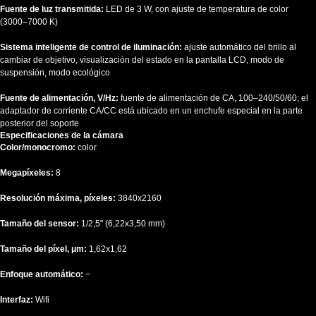
Fuente de luz transmitida:
LED de 3 W, con ajuste de temperatura de color
(3000–7000 K)
Sistema inteligente de control de iluminación:
ajuste automático del brillo al
cambiar de objetivo, visualización del estado en la pantalla LCD, modo de
suspensión, modo ecológico
Fuente de alimentación, V/Hz:
fuente de alimentación de CA, 100–240/50/60; el
adaptador de corriente CA/CC está ubicado en un enchufe especial en la parte
posterior del soporte
Especificaciones de la cámara
Color/monocromo:
color
Megapíxeles:
8
Resolución máxima, píxeles:
3840x2160
Tamaño del sensor:
1/2,5" (6,22x3,50 mm)
Tamaño del píxel, μm:
1,62х1,62
Enfoque automático:
−
Interfaz:
Wifi