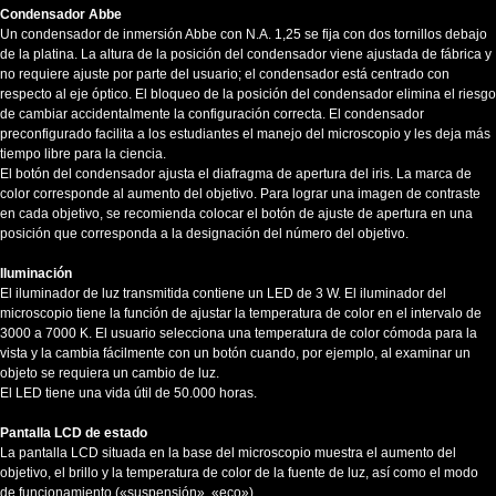
Condensador Abbe
Un condensador de inmersión Abbe con N.A. 1,25 se fija con dos tornillos debajo
de la platina. La altura de la posición del condensador viene ajustada de fábrica y
no requiere ajuste por parte del usuario; el condensador está centrado con
respecto al eje óptico. El bloqueo de la posición del condensador elimina el riesgo
de cambiar accidentalmente la configuración correcta. El condensador
preconfigurado facilita a los estudiantes el manejo del microscopio y les deja más
tiempo libre para la ciencia.
El botón del condensador ajusta el diafragma de apertura del iris. La marca de
color corresponde al aumento del objetivo. Para lograr una imagen de contraste
en cada objetivo, se recomienda colocar el botón de ajuste de apertura en una
posición que corresponda a la designación del número del objetivo.
Iluminación
El iluminador de luz transmitida contiene un LED de 3 W. El iluminador del
microscopio tiene la función de ajustar la temperatura de color en el intervalo de
3000 a 7000 K. El usuario selecciona una temperatura de color cómoda para la
vista y la cambia fácilmente con un botón cuando, por ejemplo, al examinar un
objeto se requiera un cambio de luz.
El LED tiene una vida útil de 50.000 horas.
Pantalla LCD de estado
La pantalla LCD situada en la base del microscopio muestra el aumento del
objetivo, el brillo y la temperatura de color de la fuente de luz, así como el modo
de funcionamiento («suspensión», «eco»).