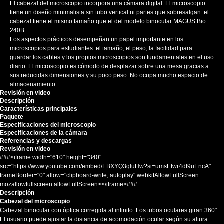
El cabezal del microscopio incorpora una cámara digital. El microscopio
tiene un diseño minimalista sin tubo vertical ni partes que sobresalgan: el
cabezal tiene el mismo tamaño que el del modelo binocular MAGUS Bio
240B.
Los aspectos prácticos desempeñan un papel importante en los
microscopios para estudiantes: el tamaño, el peso, la facilidad para
guardar los cables y los propios microscopios son fundamentales en el uso
diario. El microscopio es cómodo de desplazar sobre una mesa gracias a
sus reducidas dimensiones y su poco peso. No ocupa mucho espacio de
almacenamiento.
Revisión en video
Descripción
Características principales
Paquete
Especificaciones del microscopio
Especificaciones de la cámara
Referencias y descargas
Revisión en video
###<iframe width="610" height="340"
src="https://www.youtube.com/embed/EBXYQ3qluHw?si=umsEfwr4df9uEncA"
frameBorder="0" allow="clipboard-write; autoplay" webkitAllowFullScreen
mozallowfullscreen allowFullScreen></iframe>###
Descripción
Cabezal del microscopio
Cabezal binocular con óptica corregida al infinito. Los tubos oculares giran 360°.
El usuario puede ajustar la distancia de acomodación ocular según su altura.