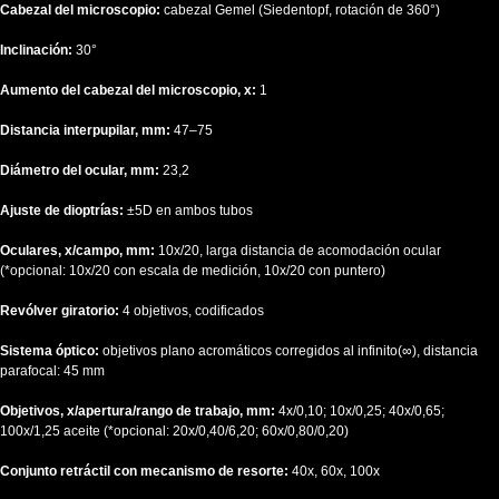
Cabezal del microscopio:
cabezal Gemel (Siedentopf, rotación de 360°)
Inclinación:
30°
Aumento del cabezal del microscopio, x:
1
Distancia interpupilar, mm:
47–75
Diámetro del ocular, mm:
23,2
Ajuste de dioptrías:
±5D en ambos tubos
Oculares, x/campo, mm:
10x/20, larga distancia de acomodación ocular
(*opcional: 10x/20 con escala de medición, 10x/20 con puntero)
Revólver giratorio:
4 objetivos, codificados
Sistema óptico:
objetivos plano acromáticos corregidos al infinito(∞), distancia
parafocal: 45 mm
Objetivos, x/apertura/rango de trabajo, mm:
4x/0,10; 10x/0,25; 40x/0,65;
100x/1,25 aceite (*opcional: 20х/0,40/6,20; 60x/0,80/0,20)
Conjunto retráctil con mecanismo de resorte:
40x, 60x, 100x