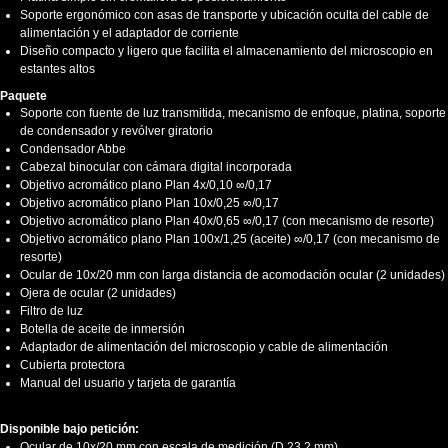
Soporte ergonómico con asas de transporte y ubicación oculta del cable de
alimentación y el adaptador de corriente
Diseño compacto y ligero que facilita el almacenamiento del microscopio en
estantes altos
Paquete
Soporte con fuente de luz transmitida, mecanismo de enfoque, platina, soporte
de condensador y revólver giratorio
Condensador Abbe
Cabezal binocular con cámara digital incorporada
Objetivo acromático plano Plan 4x/0,10 ∞/0,17
Objetivo acromático plano Plan 10x/0,25 ∞/0,17
Objetivo acromático plano Plan 40x/0,65 ∞/0,17 (con mecanismo de resorte)
Objetivo acromático plano Plan 100x/1,25 (aceite) ∞/0,17 (con mecanismo de
resorte)
Ocular de 10x/20 mm con larga distancia de acomodación ocular (2 unidades)
Ojera de ocular (2 unidades)
Filtro de luz
Botella de aceite de inmersión
Adaptador de alimentación del microscopio y cable de alimentación
Cubierta protectora
Manual del usuario y tarjeta de garantía
Disponible bajo petición:
Ocular de 10x/20 mm con escala de medición (D 23,2 mm)