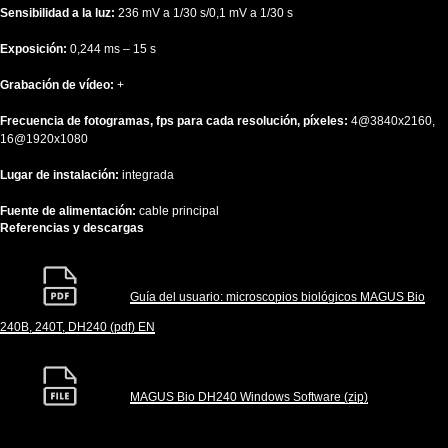
Sensibilidad a la luz:
236 mV a 1/30 s/0,1 mV a 1/30 s
Exposición:
0,244 ms – 15 s
Grabación de vídeo:
+
Frecuencia de fotogramas, fps para cada resolución, píxeles:
4@3840x2160,
16@1920x1080
Lugar de instalación:
integrada
Fuente de alimentación:
cable principal
Referencias y descargas
Guía del usuario: microscopios biológicos MAGUS Bio
240B, 240T, DH240 (pdf) EN
MAGUS Bio DH240 Windows Software (zip)