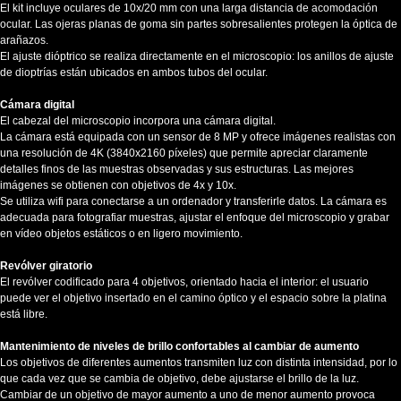
El kit incluye oculares de 10x/20 mm con una larga distancia de acomodación
ocular. Las ojeras planas de goma sin partes sobresalientes protegen la óptica de
arañazos.
El ajuste dióptrico se realiza directamente en el microscopio: los anillos de ajuste
de dioptrías están ubicados en ambos tubos del ocular.
Cámara digital
El cabezal del microscopio incorpora una cámara digital.
La cámara está equipada con un sensor de 8 MP y ofrece imágenes realistas con
una resolución de 4K (3840x2160 píxeles) que permite apreciar claramente
detalles finos de las muestras observadas y sus estructuras. Las mejores
imágenes se obtienen con objetivos de 4x y 10x.
Se utiliza wifi para conectarse a un ordenador y transferirle datos. La cámara es
adecuada para fotografiar muestras, ajustar el enfoque del microscopio y grabar
en vídeo objetos estáticos o en ligero movimiento.
Revólver giratorio
El revólver codificado para 4 objetivos, orientado hacia el interior: el usuario
puede ver el objetivo insertado en el camino óptico y el espacio sobre la platina
está libre.
Mantenimiento de niveles de brillo confortables al cambiar de aumento
Los objetivos de diferentes aumentos transmiten luz con distinta intensidad, por lo
que cada vez que se cambia de objetivo, debe ajustarse el brillo de la luz.
Cambiar de un objetivo de mayor aumento a uno de menor aumento provoca