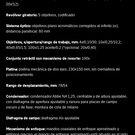
20x/12)
Revólver giratorio:
5 objetivos, codificado
Sistema óptico:
objetivos plano acromáticos corregidos al infinito (∞),
distancia parafocal: 60 mm
Objetivos, x/apertura/rango de trabajo, mm:
4x/0,10/30; 10x/0,25/10,2;
40x/0,65/1,5; 100x/1,25 aceite/0,2 (*opcional: 20x/0,40)
Conjunto retráctil con mecanismo de resorte:
100x
Platina:
platina mecánica de dos ejes, 230x150 mm, sin cremallera de
posicionamiento
Rango de desplazamiento, mm:
78/54
Condensador:
condensador Abbe NA 1,25, centrable y de altura ajustable,
con diafragma de apertura ajustable y ranura para placas de campo
oscuro y de fase; montura de cola de milano
Diafragma de campo:
diafragma iris ajustable
Mecanismo de enfoque:
mandos coaxiales de enfoque aproximado y
enfoque preciso; el mando de enfoque aproximado está situado en el lado