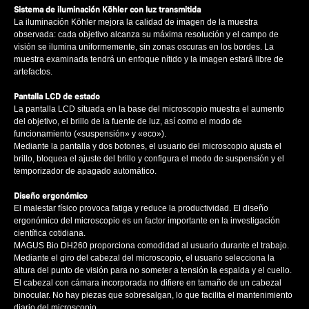
Sistema de iluminación Köhler con luz transmitida
La iluminación Köhler mejora la calidad de imagen de la muestra
observada: cada objetivo alcanza su máxima resolución y el campo de
visión se ilumina uniformemente, sin zonas oscuras en los bordes. La
muestra examinada tendrá un enfoque nítido y la imagen estará libre de
artefactos.
Pantalla LCD de estado
La pantalla LCD situada en la base del microscopio muestra el aumento
del objetivo, el brillo de la fuente de luz, así como el modo de
funcionamiento («suspensión» y «eco»).
Mediante la pantalla y dos botones, el usuario del microscopio ajusta el
brillo, bloquea el ajuste del brillo y configura el modo de suspensión y el
temporizador de apagado automático.
Diseño ergonómico
El malestar físico provoca fatiga y reduce la productividad. El diseño
ergonómico del microscopio es un factor importante en la investigación
científica cotidiana.
MAGUS Bio DH260 proporciona comodidad al usuario durante el trabajo.
Mediante el giro del cabezal del microscopio, el usuario selecciona la
altura del punto de visión para no someter a tensión la espalda y el cuello.
El cabezal con cámara incorporada no difiere en tamaño de un cabezal
binocular. No hay piezas que sobresalgan, lo que facilita el mantenimiento
diario del microscopio.