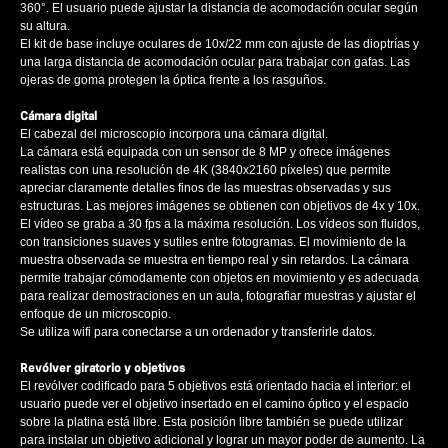
360°. El usuario puede ajustar la distancia de acomodación ocular según
su altura.
El kit de base incluye oculares de 10x/22 mm con ajuste de las dioptrías y
una larga distancia de acomodación ocular para trabajar con gafas. Las
ojeras de goma protegen la óptica frente a los rasguños.
Cámara digital
El cabezal del microscopio incorpora una cámara digital.
La cámara está equipada con un sensor de 8 MP y ofrece imágenes
realistas con una resolución de 4K (3840x2160 píxeles) que permite
apreciar claramente detalles finos de las muestras observadas y sus
estructuras. Las mejores imágenes se obtienen con objetivos de 4x y 10x.
El vídeo se graba a 30 fps a la máxima resolución. Los vídeos son fluidos,
con transiciones suaves y sutiles entre fotogramas. El movimiento de la
muestra observada se muestra en tiempo real y sin retardos. La cámara
permite trabajar cómodamente con objetos en movimiento y es adecuada
para realizar demostraciones en un aula, fotografiar muestras y ajustar el
enfoque de un microscopio.
Se utiliza wifi para conectarse a un ordenador y transferirle datos.
Revólver giratorio y objetivos
El revólver codificado para 5 objetivos está orientado hacia el interior: el
usuario puede ver el objetivo insertado en el camino óptico y el espacio
sobre la platina está libre. Esta posición libre también se puede utilizar
para instalar un objetivo adicional y lograr un mayor poder de aumento. La