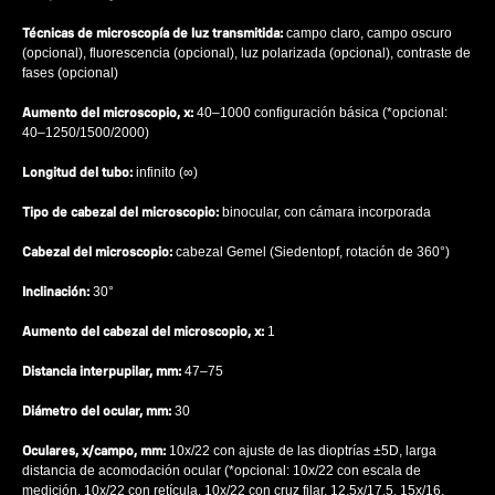
Técnicas de microscopía de luz transmitida:
campo claro, campo oscuro
(opcional), fluorescencia (opcional), luz polarizada (opcional), contraste de
fases (opcional)
Aumento del microscopio, x:
40–1000 configuración básica (*opcional:
40–1250/1500/2000)
Longitud del tubo:
infinito (∞)
Tipo de cabezal del microscopio:
binocular, con cámara incorporada
Cabezal del microscopio:
cabezal Gemel (Siedentopf, rotación de 360°)
Inclinación:
30°
Aumento del cabezal del microscopio, x:
1
Distancia interpupilar, mm:
47–75
Diámetro del ocular, mm:
30
Oculares, x/campo, mm:
10x/22 con ajuste de las dioptrías ±5D, larga
distancia de acomodación ocular (*opcional: 10x/22 con escala de
medición, 10x/22 con retícula, 10x/22 con cruz filar, 12,5x/17,5, 15x/16,