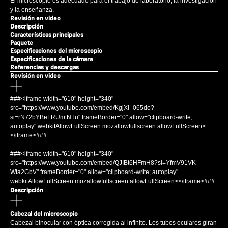
El microscopio es adecuado para el trabajo de laboratorio, la investigación
y la enseñanza.
Revisión en video
Descripción
Características principales
Paquete
Especificaciones del microscopio
Especificaciones de la cámara
Referencias y descargas
Revisión en video
###<iframe width="610" height="340"
src="https://www.youtube.com/embed/KgjXI_065do?
si=rN72bYBeFRUmtNTu" frameBorder="0" allow="clipboard-write;
autoplay" webkitAllowFullScreen mozallowfullscreen allowFullScreen>
</iframe>###
###<iframe width="610" height="340"
src="https://www.youtube.com/embed/QJIBt6HFmH8?si=YfmV91VK-
Wta2GbV" frameBorder="0" allow="clipboard-write; autoplay"
webkitAllowFullScreen mozallowfullscreen allowFullScreen></iframe>###
Descripción
Cabezal del microscopio
Cabezal binocular con óptica corregida al infinito. Los tubos oculares giran