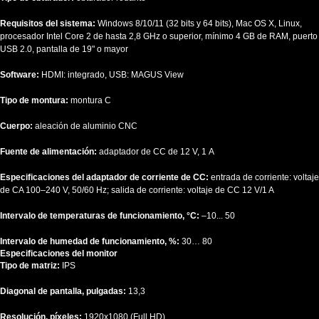
Requisitos del sistema:
Windows 8/10/11 (32 bits y 64 bits), Mac OS X, Linux,
procesador Intel Core 2 de hasta 2,8 GHz o superior, mínimo 4 GB de RAM, puerto
USB 2.0, pantalla de 19" o mayor
Software:
HDMI: integrado, USB: MAGUS View
Tipo de montura:
montura C
Cuerpo:
aleación de aluminio CNC
Fuente de alimentación:
adaptador de CC de 12 V, 1 A
Especificaciones del adaptador de corriente de CC:
entrada de corriente: voltaje
de CA 100–240 V, 50/60 Hz; salida de corriente: voltaje de CC 12 V/1 A
Intervalo de temperaturas de funcionamiento, °C:
–10... 50
Intervalo de humedad de funcionamiento, %:
30… 80
Especificaciones del monitor
Tipo de matriz:
IPS
Diagonal de pantalla, pulgadas:
13,3
Resolución, píxeles:
1920x1080 (Full HD)