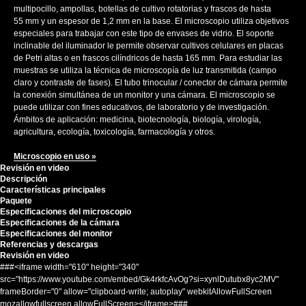
multipocillo, ampollas, botellas de cultivo rotatorias y frascos de hasta
55 mm y un espesor de 1,2 mm en la base. El microscopio utiliza objetivos
especiales para trabajar con este tipo de envases de vidrio. El soporte
inclinable del iluminador le permite observar cultivos celulares en placas
de Petri altas o en frascos cilíndricos de hasta 165 mm. Para estudiar las
muestras se utiliza la técnica de microscopía de luz transmitida (campo
claro y contraste de fases). El tubo trinocular / conector de cámara permite
la conexión simultánea de un monitor y una cámara. El microscopio se
puede utilizar con fines educativos, de laboratorio y de investigación.
Ámbitos de aplicación: medicina, biotecnología, biología, virología,
agricultura, ecología, toxicología, farmacología y otros.
Microscopio en uso »
Revisión en video
Descripción
Características principales
Paquete
Especificaciones del microscopio
Especificaciones de la cámara
Especificaciones del monitor
Referencias y descargas
Revisión en video
###<iframe width="610" height="340"
src="https://www.youtube.com/embed/Gk4rkfcAvOg?si=xynlDutubx8yc2MV"
frameBorder="0" allow="clipboard-write; autoplay" webkitAllowFullScreen
mozallowfullscreen allowFullScreen></iframe>###