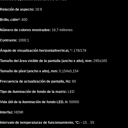
Relación de aspecto:
16:9
Brillo, cd/m²:
400
Número de colores mostrados:
16,7 millones
Contraste:
1000:1
Ángulo de visualización horizontal/vertical, °:
178/178
Tamaño del área visible de la pantalla (ancho x alto), mm:
295x165
Tamaño de píxel (ancho x alto), mm:
0,154x0,154
Frecuencia de actualización de pantalla, Hz:
60
Tipo de iluminación de fondo de la matriz:
LED
Vida útil de la iluminación de fondo LED, h:
50000
Interfaz:
HDMI
Intervalo de temperaturas de funcionamiento, °C:
–15... 55