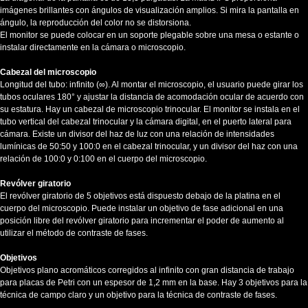
imágenes brillantes con ángulos de visualización amplios. Si mira la pantalla en
ángulo, la reproducción del color no se distorsiona.
El monitor se puede colocar en un soporte plegable sobre una mesa o estante o
instalar directamente en la cámara o microscopio.
Cabezal del microscopio
Longitud del tubo: infinito (∞). Al montar el microscopio, el usuario puede girar los
tubos oculares 180° y ajustar la distancia de acomodación ocular de acuerdo con
su estatura. Hay un cabezal de microscopio trinocular. El monitor se instala en el
tubo vertical del cabezal trinocular y la cámara digital, en el puerto lateral para
cámara. Existe un divisor del haz de luz con una relación de intensidades
lumínicas de 50:50 y 100:0 en el cabezal trinocular, y un divisor del haz con una
relación de 100:0 y 0:100 en el cuerpo del microscopio.
Revólver giratorio
El revólver giratorio de 5 objetivos está dispuesto debajo de la platina en el
cuerpo del microscopio. Puede instalar un objetivo de fase adicional en una
posición libre del revólver giratorio para incrementar el poder de aumento al
utilizar el método de contraste de fases.
Objetivos
Objetivos plano acromáticos corregidos al infinito con gran distancia de trabajo
para placas de Petri con un espesor de 1,2 mm en la base. Hay 3 objetivos para la
técnica de campo claro y un objetivo para la técnica de contraste de fases.