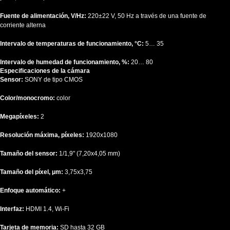
Fuente de alimentación, V/Hz:
220±22 V, 50 Hz a través de una fuente de
corriente alterna
Intervalo de temperaturas de funcionamiento, °C:
5… 35
Intervalo de humedad de funcionamiento, %:
20… 80
Especificaciones de la cámara
Sensor:
SONY de tipo CMOS
Color/monocromo:
color
Megapíxeles:
2
Resolución máxima, píxeles:
1920x1080
Tamaño del sensor:
1/1,9" (7,20x4,05 mm)
Tamaño del píxel, μm:
3,75x3,75
Enfoque automático:
+
Interfaz:
HDMI 1.4, Wi-Fi
Tarjeta de memoria:
SD hasta 32 GB