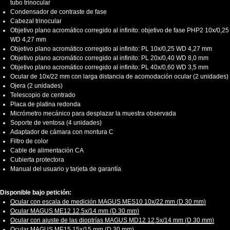
tubo trinocular
Condensador de contraste de fase
Cabezal trinocular
Objetivo plano acromático corregido al infinito: objetivo de fase PHP2 10x/0,25
WD 4,27 mm
Objetivo plano acromático corregido al infinito: PL 10x/0,25 WD 4,27 mm
Objetivo plano acromático corregido al infinito: PL 20x/0,40 WD 8,0 mm
Objetivo plano acromático corregido al infinito: PL 40x/0,60 WD 3,5 mm
Ocular de 10x/22 mm con larga distancia de acomodación ocular (2 unidades)
Ojera (2 unidades)
Telescopio de centrado
Placa de platina redonda
Micrómetro mecánico para desplazar la muestra observada
Soporte de ventosa (4 unidades)
Adaptador de cámara con montura C
Filtro de color
Cable de alimentación CA
Cubierta protectora
Manual del usuario y tarjeta de garantía
Disponible bajo petición:
Ocular con escala de medición MAGUS MES10 10х/22 mm (D 30 mm)
Ocular MAGUS ME12 12,5х/14 mm (D 30 mm)
Ocular con ajuste de las dioptrías MAGUS MD12 12,5х/14 mm (D 30 mm)
Ocular MAGUS ME15 15x/15 mm (D 30 mm)