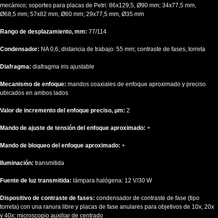
mecánico; soportes para placas de Petri: 86x129,5, Ø90 mm; 34x77,5 mm,
Ø68,5 mm; 57x82 mm, Ø60 mm; 29x77,5 mm, Ø35 mm
Rango de desplazamiento, mm:
77/114
Condensador:
NA 0,6; distancia de trabajo: 55 mm; contraste de fases, torreta
Diafragma:
diafragma iris ajustable
Mecanismo de enfoque:
mandos coaxiales de enfoque aproximado y preciso
ubicados en ambos lados
Valor de incremento del enfoque preciso, μm:
2
Mando de ajuste de tensión del enfoque aproximado:
+
Mando de bloqueo del enfoque aproximado:
+
Iluminación:
transmitida
Fuente de luz transmitida:
lámpara halógena: 12 V/30 W
Dispositivo de contraste de fases:
condensador de contraste de fase (tipo
torreta) con una ranura libre y placas de fase anulares para objetivos de 10x, 20x
y 40x; microscopio auxiliar de centrado