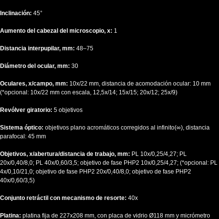
Inclinación:
45°
Aumento del cabezal del microscopio, x:
1
Distancia interpupilar, mm:
48–75
Diámetro del ocular, mm:
30
Oculares, x/campo, mm:
10х/22 mm, distancia de acomodación ocular: 10 mm
(*opcional: 10x/22 mm con escala, 12,5x/14; 15x/15; 20x/12; 25x/9)
Revólver giratorio:
5 objetivos
Sistema óptico:
objetivos plano acromáticos corregidos al infinito(∞), distancia
parafocal: 45 mm
Objetivos, x/abertura/distancia de trabajo, mm:
PL 10x/0,25/4,27; PL
20х/0,40/8,0; PL 40x/0,60/3,5; objetivo de fase PHP2 10х/0,25/4,27; (*opcional: PL
4x/0,10/21,0; objetivo de fase PHP2 20х/0,40/8,0; objetivo de fase PHP2
40x/0,60/3,5)
Conjunto retráctil con mecanismo de resorte:
40х
Platina:
platina fija de 227x208 mm, con placa de vidrio Ø118 mm y micrómetro