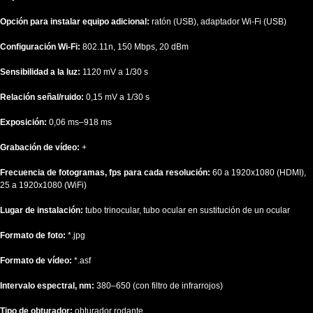
Opción para instalar equipo adicional:
ratón (USB), adaptador Wi-Fi (USB)
Configuración Wi-Fi:
802.11n, 150 Mbps, 20 dBm
Sensibilidad a la luz:
1120 mV a 1/30 s
Relación señal/ruido:
0,15 mV a 1/30 s
Exposición:
0,06 ms–918 ms
Grabación de vídeo:
+
Frecuencia de fotogramas, fps para cada resolución:
60 a 1920x1080 (HDMI),
25 a 1920x1080 (WiFi)
Lugar de instalación:
tubo trinocular, tubo ocular en sustitución de un ocular
Formato de foto:
*.jpg
Formato de vídeo:
*.asf
Intervalo espectral, nm:
380–650 (con filtro de infrarrojos)
Tipo de obturador:
obturador rodante