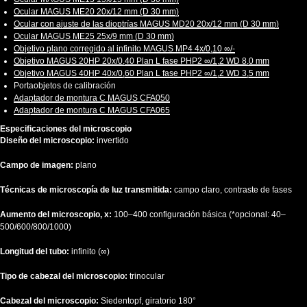
Ocular MAGUS ME20 20х/12 mm (D 30 mm)
Ocular con ajuste de las dioptrías MAGUS MD20 20х/12 mm (D 30 mm)
Ocular MAGUS ME25 25х/9 mm (D 30 mm)
Objetivo plano corregido al infinito MAGUS MP4 4х/0,10 ∞/-
Objetivo MAGUS 20HP 20х/0,40 Plan L fase PHP2 ∞/1,2 WD 8,0 mm
Objetivo MAGUS 40HP 40х/0,60 Plan L fase PHP2 ∞/1,2 WD 3,5 mm
Portaobjetos de calibración
Adaptador de montura C MAGUS CFA050
Adaptador de montura C MAGUS CFA065
Especificaciones del microscopio
Diseño del microscopio:
invertido
Campo de imagen:
plano
Técnicas de microscopía de luz transmitida:
campo claro, contraste de fases
Aumento del microscopio, x:
100–400 configuración básica (*opcional: 40–
500/600/800/1000)
Longitud del tubo:
infinito (∞)
Tipo de cabezal del microscopio:
trinocular
Cabezal del microscopio:
Siedentopf, giratorio 180°