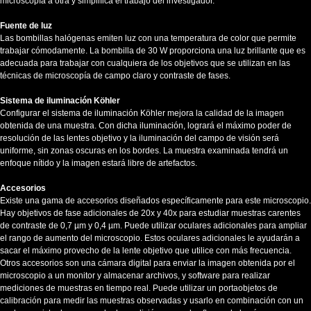
microscopía a otra y simplifica el trabajo del investigador.
Fuente de luz
Las bombillas halógenas emiten luz con una temperatura de color que permite
trabajar cómodamente. La bombilla de 30 W proporciona una luz brillante que es
adecuada para trabajar con cualquiera de los objetivos que se utilizan en las
técnicas de microscopía de campo claro y contraste de fases.
Sistema de iluminación Köhler
Configurar el sistema de iluminación Köhler mejora la calidad de la imagen
obtenida de una muestra. Con dicha iluminación, logrará el máximo poder de
resolución de las lentes objetivo y la iluminación del campo de visión será
uniforme, sin zonas oscuras en los bordes. La muestra examinada tendrá un
enfoque nítido y la imagen estará libre de artefactos.
Accesorios
Existe una gama de accesorios diseñados específicamente para este microscopio.
Hay objetivos de fase adicionales de 20x y 40x para estudiar muestras carentes
de contraste de 0,7 µm y 0,4 µm. Puede utilizar oculares adicionales para ampliar
el rango de aumento del microscopio. Estos oculares adicionales le ayudarán a
sacar el máximo provecho de la lente objetivo que utilice con más frecuencia.
Otros accesorios son una cámara digital para enviar la imagen obtenida por el
microscopio a un monitor y almacenar archivos, y software para realizar
mediciones de muestras en tiempo real. Puede utilizar un portaobjetos de
calibración para medir las muestras observadas y usarlo en combinación con un