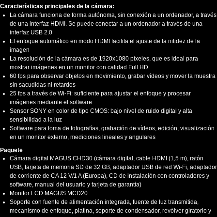
Características principales de la cámara:
La cámara funciona de forma autónoma, sin conexión a un ordenador, a través
de una interfaz HDMI. Se puede conectar a un ordenador a través de una
interfaz USB 2.0
El enfoque automático en modo HDMI facilita el ajuste de la nitidez de la
imagen
La resolución de la cámara es de 1920x1080 píxeles, que es ideal para
mostrar imágenes en un monitor con calidad Full HD
60 fps para observar objetos en movimiento, grabar vídeos y mover la muestra
sin sacudidas ni retardos
25 fps a través de Wi-Fi: suficiente para ajustar el enfoque y procesar
imágenes mediante el software
Sensor SONY en color de tipo CMOS: bajo nivel de ruido digital y alta
sensibilidad a la luz
Software para toma de fotografías, grabación de vídeos, edición, visualización
en un monitor externo, mediciones lineales y angulares
Paquete
Cámara digital MAGUS CHD30 (cámara digital, cable HDMI (1,5 m), ratón
USB, tarjeta de memoria SD de 32 GB, adaptador USB de red Wi-Fi, adaptador
de corriente de CA 12 V/1 A (Europa), CD de instalación con controladores y
software, manual del usuario y tarjeta de garantía)
Monitor LCD MAGUS MCD20
Soporte con fuente de alimentación integrada, fuente de luz transmitida,
mecanismo de enfoque, platina, soporte de condensador, revólver giratorio y