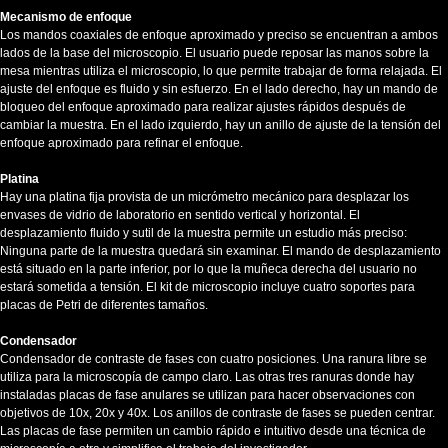
Mecanismo de enfoque
Los mandos coaxiales de enfoque aproximado y preciso se encuentran a ambos
lados de la base del microscopio. El usuario puede reposar las manos sobre la
mesa mientras utiliza el microscopio, lo que permite trabajar de forma relajada. El
ajuste del enfoque es fluido y sin esfuerzo. En el lado derecho, hay un mando de
bloqueo del enfoque aproximado para realizar ajustes rápidos después de
cambiar la muestra. En el lado izquierdo, hay un anillo de ajuste de la tensión del
enfoque aproximado para refinar el enfoque.
Platina
Hay una platina fija provista de un micrómetro mecánico para desplazar los
envases de vidrio de laboratorio en sentido vertical y horizontal. El
desplazamiento fluido y sutil de la muestra permite un estudio más preciso:
Ninguna parte de la muestra quedará sin examinar. El mando de desplazamiento
está situado en la parte inferior, por lo que la muñeca derecha del usuario no
estará sometida a tensión. El kit de microscopio incluye cuatro soportes para
placas de Petri de diferentes tamaños.
Condensador
Condensador de contraste de fases con cuatro posiciones. Una ranura libre se
utiliza para la microscopía de campo claro. Las otras tres ranuras donde hay
instaladas placas de fase anulares se utilizan para hacer observaciones con
objetivos de 10x, 20x y 40x. Los anillos de contraste de fases se pueden centrar.
Las placas de fase permiten un cambio rápido e intuitivo desde una técnica de