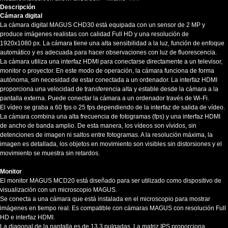
Descripción
Cámara digital
La cámara digital MAGUS CHD30 está equipada con un sensor de 2 MP y
produce imágenes realistas con calidad Full HD y una resolución de
1920x1080 px. La cámara tiene una alta sensibilidad a la luz, función de enfoque
automático y es adecuada para hacer observaciones con luz de fluorescencia.
La cámara utiliza una interfaz HDMI para conectarse directamente a un televisor,
monitor o proyector. En este modo de operación, la cámara funciona de forma
autónoma, sin necesidad de estar conectada a un ordenador. La interfaz HDMI
proporciona una velocidad de transferencia alta y estable desde la cámara a la
pantalla externa. Puede conectar la cámara a un ordenador través de Wi-Fi.
El vídeo se graba a 60 fps o 25 fps dependiendo de la interfaz de salida de vídeo.
La cámara combina una alta frecuencia de fotogramas (fps) y una interfaz HDMI
de ancho de banda amplio. De esta manera, los vídeos son vívidos, sin
detenciones de imagen ni saltos entre fotogramas. A la resolución máxima, la
imagen es detallada, los objetos en movimiento son visibles sin distorsiones y el
movimiento se muestra sin retardos.
Monitor
El monitor MAGUS MCD20 está diseñado para ser utilizado como dispositivo de
visualización con un microscopio MAGUS.
Se conecta a una cámara que está instalada en el microscopio para mostrar
imágenes en tiempo real. Es compatible con cámaras MAGUS con resolución Full
HD e interfaz HDMI.
La diagonal de la pantalla es de 13,3 pulgadas. La matriz IPS proporciona