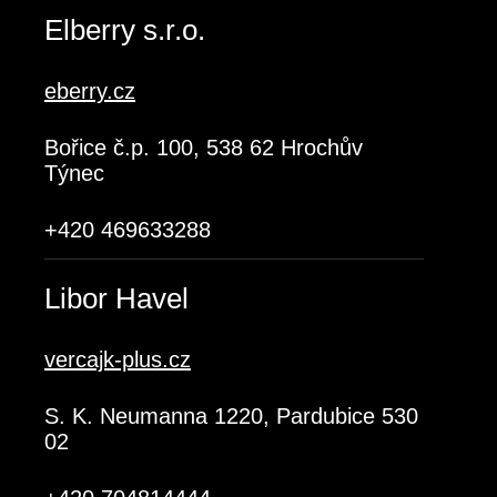
Elberry s.r.o.
eberry.cz
Bořice č.p. 100, 538 62 Hrochův
Týnec
+420 469633288
Libor Havel
vercajk-plus.cz
S. K. Neumanna 1220, Pardubice 530
02