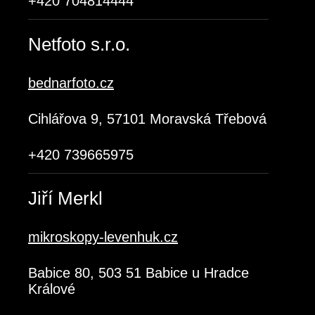
+420 704814444
Netfoto s.r.o.
bednarfoto.cz
Cihlářova 9, 57101 Moravská Třebová
+420 739665975
Jiří Merkl
mikroskopy-levenhuk.cz
Babice 80, 503 51 Babice u Hradce
Králové