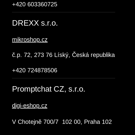
+420 603360725
DREXX s.r.o.
mikroshop.cz
č.p. 72, 273 76 Líský, Česká republika
+420 724878506
Promptchat CZ, s.r.o.
digi-eshop.cz
V Chotejně 700/7 102 00, Praha 102