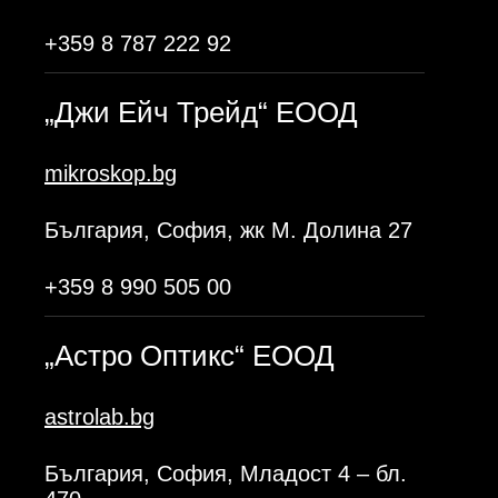
+359 8 787 222 92
„Джи Ейч Трейд“ ЕООД
mikroskop.bg
България, София, жк М. Долина 27
+359 8 990 505 00
„Астро Оптикс“ ЕООД
astrolab.bg
България, София, Младост 4 – бл.