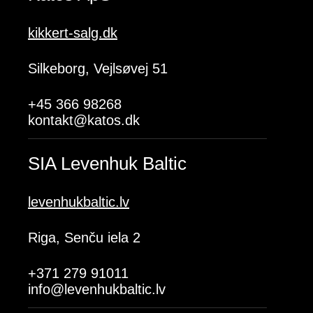
kikkert-salg.dk
Silkeborg, Vejlsøvej 51
+45 366 98268
kontakt@katos.dk
SIA Levenhuk Baltic
levenhukbaltic.lv
Riga, Senču iela 2
+371 279 91011
info@levenhukbaltic.lv